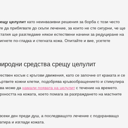
рещу целулит
като неинвазивни решения за борба с този често
те да прибягвате до скъпи лечение, за които не сте сигурни, че ще
 статия ще разгледаме някои естествени начини за редуциране на
игнете по-гладка и стегната кожа. Опитайте и вие, усетете
природни средства срещу целулит
ествен косъм с кръгови движения, като се започне от краката и се
мъртвите кожни клетки, подобрява кръвообращението и стимулира
ова може да
намали появата на целулит
с течение на времето.
рхността на кожата, което помага за разграждането на мастните
и всеки ден преди душ, а последващото лечение с подхранващо
тира и изглади кожата.