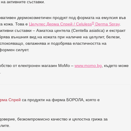
на активните съставки.
новативен дермокозметичен продукт под формата на емулсия във
®
а кожа. Това е
Целулес Дерма Спрей / Celuless
Derma Spray
.
вни съставки – Азиатска центела (Centella asiatica) и екстракт
брява външния вид на кожата при наличие на целулит, белези,
успокояващо, овлажнява и подобрява еластичността на
оформен силует.
добство от електронен магазин МоМо –
www.momo.bg
, където може
.
ерма Спрей
са продукти на фирма
БОРОЛА
, която е
.
оверие, безкомпромисно качество и цялостна грижа за
елите
.