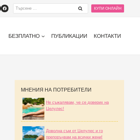
 Целулес при жени в менопауза за изглаждане на кожата и подобр
КУПИ ОНЛАЙН
БЕЗПЛАТНО
ПУБЛИКАЦИИ
КОНТАКТИ
МНЕНИЯ НА ПОТРЕБИТЕЛИ
Не съжалявам, че се доверих на
Целулес!
Доволна съм от Целулес и го
препоръчвам на всички жени!