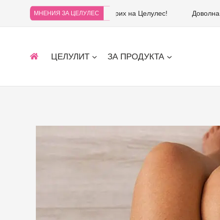
Не съжалявам, че се доверих на Целулес!
Доволна
МНЕНИЯ ЗА ЦЕЛУЛЕС
ЦЕЛУЛИТ
ЗА ПРОДУКТА