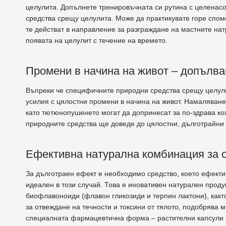
целулита. Допълнете тренировъчната си рутина с целенасо
средства срещу целулита. Може да практикувате горе спом
те действат в направление за разграждане на мастните н
появата на целулит с течение на времето.
Промени в начина на живот – допълв
Въпреки че специфичните природни средства срещу целули
усилия с цялостни промени в начина на живот. Намаляване
като тютюнопушенето могат да допринесат за по-здрава ко
природните средства ще доведе до цялостни, дълготрайни 
Ефективна натурална комбинация за 
За дълготраен ефект е необходимо средство, което ефекти
идеален в този случай. Това е иновативен натурален прод
биофлавоноиди (флавон гликозиди и терпин лактони), какт
за отвеждане на течности и токсини от тялото, подобрява 
специалната фармацевтична форма – растителни капсули 