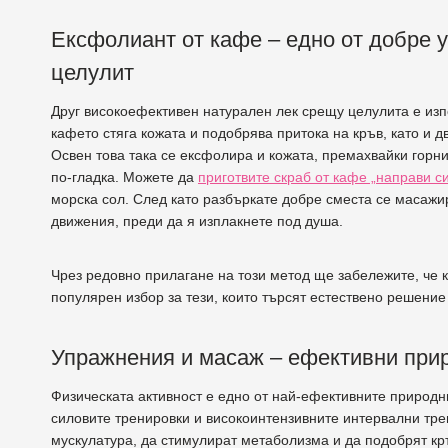
Ексфолиант от кафе – едно от добре 
целулит
Друг високоефективен натурален лек срещу целулита е изп
кафето стяга кожата и подобрява притока на кръв, като и 
Освен това така се ексфолира и кожата, премахвайки горния
по-гладка. Можете да
приготвите скраб от кафе „направи с
морска сол. След като разбъркате добре сместа се масажир
движения, преди да я изплакнете под душа.
Чрез редовно прилагане на този метод ще забележите, че ко
популярен избор за тези, които търсят естествено решение
Упражнения и масаж – ефективни при
Физическата активност е едно от най-ефективните природ
силовите тренировки и високоинтензивните интервални трен
мускулатура, да стимулират метаболизма и да подобрят к