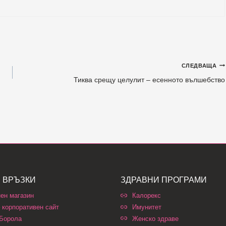
СЛЕДВАЩА
Тиква срещу целулит – есенното вълшебство
 ВРЪЗКИ
ЗДРАВНИ ПРОГРАМИ
ен магазин
Калорекс
 корпоративен сайт
Имунитет
 Борола
Женско здраве