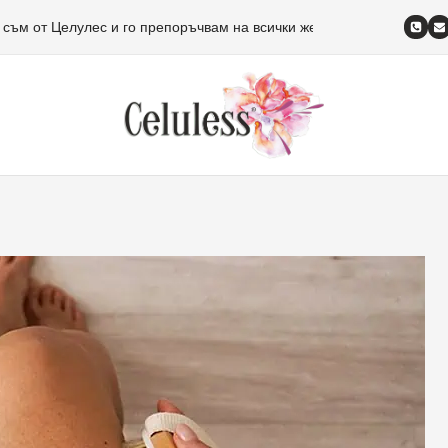
 съм от Целулес и го препоръчвам на всички жени!
Изписвам