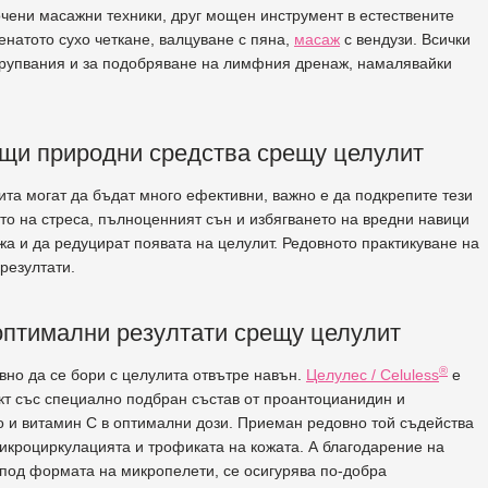
чени масажни техники, друг мощен инструмент в естествените
енатото сухо четкане, валцуване с пяна,
масаж
с вендузи. Всички
атрупвания и за подобряване на лимфния дренаж, намалявайки
ащи природни средства срещу целулит
та могат да бъдат много ефективни, важно е да подкрепите тези
то на стреса, пълноценният сън и избягването на вредни навици
жа и да редуцират появата на целулит. Редовното практикуване на
резултати.
оптимални резултати срещу целулит
®
вно да се бори с целулита отвътре навън.
Целулес / Celuless
е
укт със специално подбран състав от проантоцианидин и
о и витамин C в оптимални дози. Приеман редовно той съдейства
микроциркулацията и трофиката на кожата. А благодарение на
под формата на микропелети, се осигурява по-добра