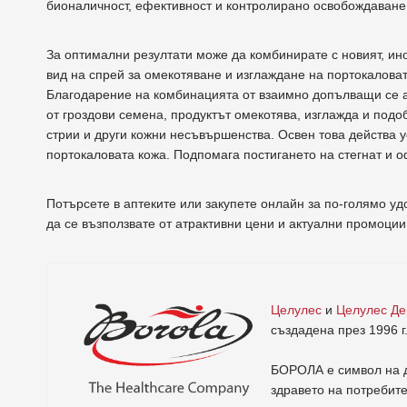
бионаличност, ефективност и контролирано освобождаване 
За оптимални резултати може да комбинирате с новият, и
вид на спрей за омекотяване и изглаждане на портокаловат
Благодарение на комбинацията от взаимно допълващи се акти
от гроздови семена, продуктът омекотява, изглажда и подо
стрии и други кожни несъвършенства. Освен това действа 
портокаловата кожа. Подпомага постигането на стегнат и 
Потърсете в аптеките или закупете онлайн за по-голямо у
да се възползвате от атрактивни цени и актуални промоции
Целулес
и
Целулес Д
създадена през 1996 г
БОРОЛА е символ на д
здравето на потребит