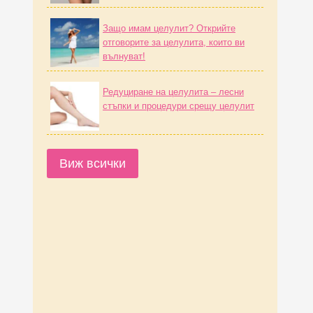
Защо имам целулит? Открийте
отговорите за целулита, които ви
вълнуват!
Редуциране на целулита – лесни
стъпки и процедури срещу целулит
Виж всички