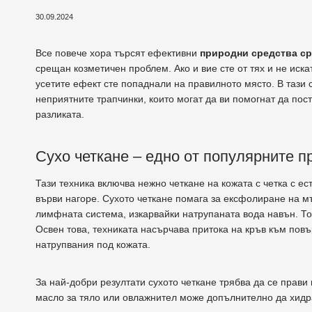
30.09.2024
Все повече хора търсят ефективни
природни средства с
срещан козметичен проблем. Ако и вие сте от тях и не иска
усетите ефект сте попаднали на правилното място. В тази
неприятните трапчинки, които могат да ви помогнат да пост
разликата.
Сухо четкане – едно от популярните 
Тази техника включва нежно четкане на кожата с четка с ест
върви нагоре. Сухото четкане помага за ексфолиране на 
лимфната система, изкарвайки натрупаната вода навън. Т
Освен това, техниката насърчава притока на кръв към повъ
натрупвания под кожата.
За най-добри резултати сухото четкане трябва да се прав
масло за тяло или овлажнител може допълнително да хидра