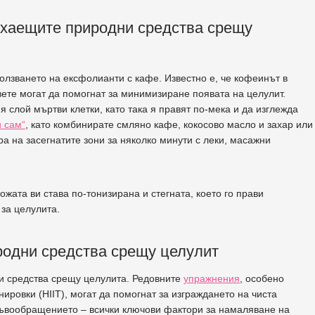
ухаещите природни средства срещу
олзването на ексфолианти с кафе. Известно е, че кофеинът в
двете могат да помогнат за минимизиране появата на целулит.
 слой мъртви клетки, като така я правят по-мека и да изглежда
и сам“
, като комбинирате смляно кафе, кокосово масло и захар или
а на засегнатите зони за няколко минути с леки, масажни
жата ви става по-тонизирана и стегната, което го прави
 за целулита.
родни средства срещу целулит
ни средства срещу целулита. Редовните
упражнения
, особено
ировки (HIIT), могат да помогнат за изграждането на чиста
ръвообращението – всички ключови фактори за намаляване на