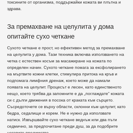
токсините от организма, поддържайки кожата ви плътна и
здрава.
За премахване на целулита у дома
опитайте сухо четкане
Сухото четкане е прост, но ефективен метод за премахване
на целулита у дома. Тази техника включва използването на
четка с естествен косъм за масажиране на кожата по
определен начин. Сухото четкане помага за ексфолирането
на мъртвите кожни клетки, стимулира притока на кръв и
подпомага лимфния дренаж, което може да намали
появата на целулит. Процесът е лесен, като единственото
нещо, което трябва да запомните е да „поглаждате“ кожата
си с дълги движения в посока от краката към сърцето.
Съсредоточете се върху области, склонни към целулит, като
бедра, седалище и корем. Не е нужно да използвате
натиск. Извършвайте сухо четкане веднъж или два пъти
седмично, за предпочитане преди душ, за да подобрите
неговите предимства.