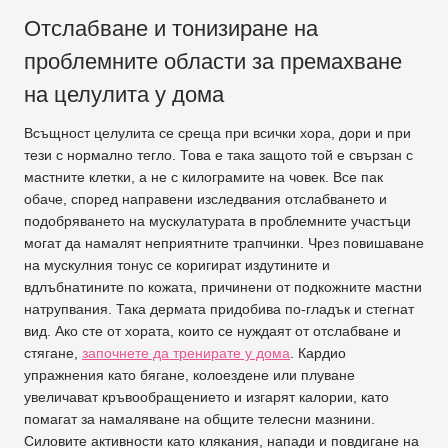
Отслабване и тонизиране на
проблемните области за премахване
на целулита у дома
Всъщност целулита се среща при всички хора, дори и при
тези с нормално тегло. Това е така защото той е свързан с
мастните клетки, а не с килограмите на човек. Все пак
обаче, според направени изследвания отслабването и
подобряването на мускулатурата в проблемните участъци
могат да намалят неприятните трапчинки. Чрез повишаване
на мускулния тонус се коригират издутините и
вдлъбнатините по кожата, причинени от подкожните мастни
натрупвания. Така дермата придобива по-гладък и стегнат
вид. Ако сте от хората, които се нуждаят от отслабване и
стягане,
започнете да тренирате у дома
. Кардио
упражнения като бягане, колоездене или плуване
увеличават кръвообращението и изгарят калории, като
помагат за намаляване на общите телесни мазнини.
Силовите активности като клякания, напади и повдигане на