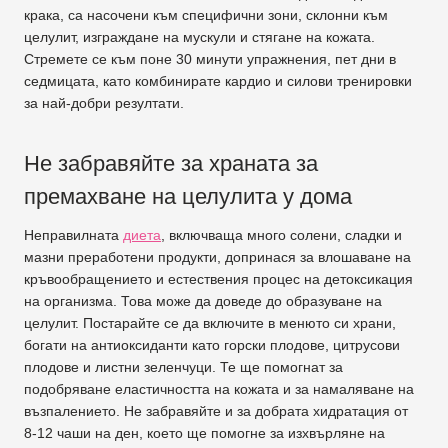
крака, са насочени към специфични зони, склонни към
целулит, изграждане на мускули и стягане на кожата.
Стремете се към поне 30 минути упражнения, пет дни в
седмицата, като комбинирате кардио и силови тренировки
за най-добри резултати.
Не забравяйте за храната за
премахване на целулита у дома
Неправилната
диета
, включваща много солени, сладки и
мазни преработени продукти, допринася за влошаване на
кръвообращението и естествения процес на детоксикация
на организма. Това може да доведе до образуване на
целулит. Постарайте се да включите в менюто си храни,
богати на антиоксиданти като горски плодове, цитрусови
плодове и листни зеленчуци. Те ще помогнат за
подобряване еластичността на кожата и за намаляване на
възпалението. Не забравяйте и за добрата хидратация от
8-12 чаши на ден, което ще помогне за изхвърляне на