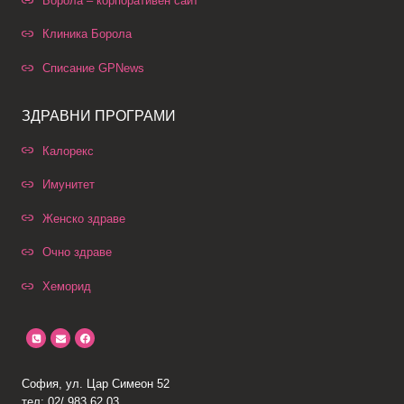
Борола – корпоративен сайт
Клиника Борола
Списание GPNews
ЗДРАВНИ ПРОГРАМИ
Калорекс
Имунитет
Женско здраве
Очно здраве
Хеморид
София, ул. Цар Симеон 52
тел: 02/ 983 62 03