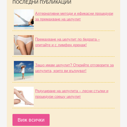
ПОСЛЕДНИ ПУБЛИКАЦИИ
Алтернативни методи и ефикасни процедури
за премахване на целулит
Премахване на целулит по бедрата –
опитайте и с лимфен дренаж!
Защо имам целулит? Открийте отговорите за
целулита, които ви вълнуват!
Редуциране на целулита – лесни стъпки и
процедури срещу целулит
Виж всички