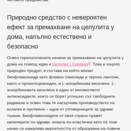
Природно средство с невероятен
ефект за премахване на целулита у
дома, напълно естествено и
безопасно
Освен горепосочените начини за премахване на целулита у
®
дома на помощ идва и
Целулес / Celuless
. Това е изцяло
природен продукт, в състава на който влизат
биофлавоноиди като флавон гликозиди и терпин лактони,
както и проантоцианидин, и L-аскорбинова киселина. L-
аскорбиновата киселина е един от множеството
антиоксиданти, които се борят успешно със свободните
радикали и освен това тя насърчава производството на
колаген и протеини – едни от отговорниците за здрави
тъкани. Биофлавоноидите от своя страна правят
капилярите по-здрави, кожата по-еластична като по този
начин се намалява вероятността от образуване на повече