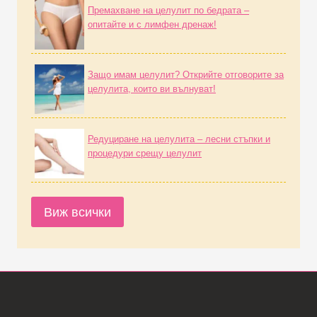
Премахване на целулит по бедрата –
опитайте и с лимфен дренаж!
Защо имам целулит? Открийте отговорите за
целулита, които ви вълнуват!
Редуциране на целулита – лесни стъпки и
процедури срещу целулит
Виж всички