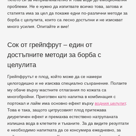
проблеми. Не е нужно да изпитвате всичко това, затова и
статията има за цел да покаже едни по-различни методи за
борба с целулита, които са лесно достъпни и не изискват
много усилия. Опитайте и вие!
Сок от грейпфрут – един от
достъпните методи за борба с
целулита
Грейпфрутът е плод, който може да се намери
целогодишно и не изисква специално съхранение. Ползите
му обаче върху мастните отлагания по кожата са
многобройни. Приготвен като напитка в комбинация с
портокал и лайм има основно ефект върху
водния целулит
.
Това е така, защото цитрусовият плод притежава
диуретичен ефект и премахва естествено натрупаната
излишна вода в клетките и тъканите. За да видите резултати
е необходимо напитката да се консумира ежедневно, за