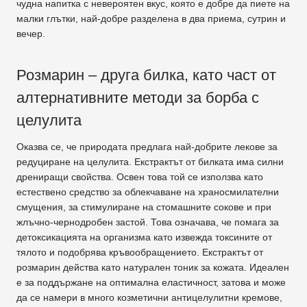
чудна напитка с невероятен вкус, която е добре да пиете на
малки глътки, най-добре разделена в два приема, сутрин и
вечер.
Розмарин – друга билка, като част от
алтернативните методи за борба с
целулита
Оказва се, че природата предлага най-добрите лекове за
редуциране на целулита. Екстрактът от билката има силни
дрениращи свойства. Освен това той се използва като
естествено средство за облекчаване на храносмилателни
смущения, за стимулиране на стомашните сокове и при
жлъчно-чернодробен застой. Това означава, че помага за
детоксикацията на организма като извежда токсините от
тялото и подобрява кръвообращението. Екстрактът от
розмарин действа като натурален тоник за кожата. Идеален
е за поддържане на оптимална еластичност, затова и може
да се намери в много козметични антицелулитни кремове,