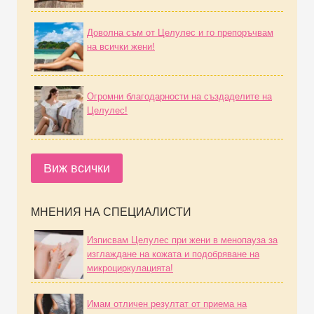
Доволна съм от Целулес и го препоръчвам
на всички жени!
Огромни благодарности на създаделите на
Целулес!
Виж всички
МНЕНИЯ НА СПЕЦИАЛИСТИ
Изписвам Целулес при жени в менопауза за
изглаждане на кожата и подобряване на
микроциркулацията!
Имам отличен резултат от приема на