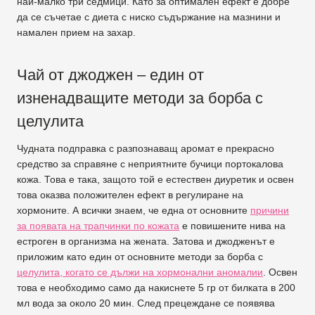
най-малко три седмици. Като за оптимален ефект е добре
да се съчетае с диета с ниско съдържание на мазнини и
намален прием на захар.
Чай от джоджен – един от
изненадващите методи за борба с
целулита
Чудната подправка с разпознаващ аромат е прекрасно
средство за справяне с неприятните бучици портокалова
кожа. Това е така, защото той е естествен диуретик и освен
това оказва положителен ефект в регулиране на
хормоните. А всички знаем, че една от основните
причини
за появата на трапчинки по кожата
е повишените нива на
естроген в организма на жената. Затова и джодженът е
приложим като един от основните методи за борба с
целулита, когато се дължи на хормонални аномалии
. Освен
това е необходимо само да накиснете 5 гр от билката в 200
мл вода за около 20 мин. След прецеждане се появява