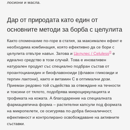
лосиони и масла.
Дар от природата като един от
основните методи за борба с целулита
Както споменахме по-горе в статия, за максимален ефект е
необходима комбинация, която ефективно да се бори с
®
целулита отвътре навън. Затова и
Целулес / Celuless
е
идеално средство в този случай. Това е иновативен
натурален продукт със специално подбран състав от
проантоцианидин и биофлавоноиди (флавон гликозиди и
терпин лактони), както и витамин C в оптимални дози.
Приеман редовно той съдейства за отвеждане на течности
и токсини от тялото, подобрява микроциркулацията и
трофиката на кожата. А благодарение на специалната
фармацевтична форма – растителни капсули под формата
на микропелети, се осигурява по-добра бионаличност,
ефективност и контролирано освобождаване на активните
съставки.