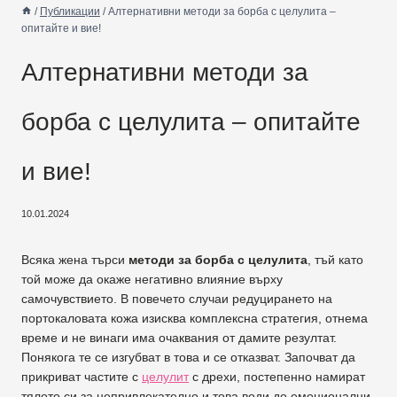
/
Публикации
/
Алтернативни методи за борба с целулита –
опитайте и вие!
Алтернативни методи за
борба с целулита – опитайте
и вие!
10.01.2024
Всяка жена търси
методи за борба с целулита
, тъй като
той може да окаже негативно влияние върху
самочувствието. В повечето случаи редуцирането на
портокаловата кожа изисква комплексна стратегия, отнема
време и не винаги има очаквания от дамите резултат.
Понякога те се изгубват в това и се отказват. Започват да
прикриват частите с
целулит
с дрехи, постепенно намират
тялото си за непривлекателно и това води до емоционални