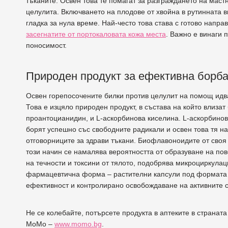
тъканите. Освен това те помагат за разграждането на маст
целулита. Включването на плодове от хвойна в рутинната в
гладка за нула време. Най-често това става с готово напра
засегнатите от портокаловата кожа места
. Важно е винаги 
поносимост.
Природен продукт за ефективна борба
Освен горепосочените билки против целулит на помощ идв
Това е изцяло природен продукт, в състава на който влиза
проантоцианидин, и L-аскорбинова киселина. L-аскорбинов
борят успешно със свободните радикали и освен това тя на
отговорниците за здрави тъкани. Биофлавоноидите от своя 
този начин се намалява вероятността от образуване на по
на течности и токсини от тялото, подобрява микроциркула
фармацевтична форма – растителни капсули под формата н
ефективност и контролирано освобождаване на активните с
Не се колебайте, потърсете продукта в аптеките в странат
МоМо –
www.momo.bg
.