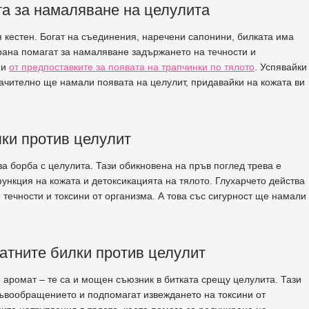
та за намаляване на целулита
 кестен. Богат на съединения, наречени сапонини, билката има
трана помагат за намаляване задържането на течности и
ни
от предпоставките за появата на трапчинки по тялото
. Успявайки
начително ще намали появата на целулит, придавайки на кожата ви
лки против целулит
за борба с целулита. Тази обикновена на пръв поглед трева е
ункция на кожата и детоксикацията на тялото. Глухарчето действа
 течности и токсини от организма. А това със сигурност ще намали
матните билки против целулит
 аромат – те са и мощен съюзник в битката срещу целулита. Тази
ъвообращението и подпомагат извеждането на токсини от