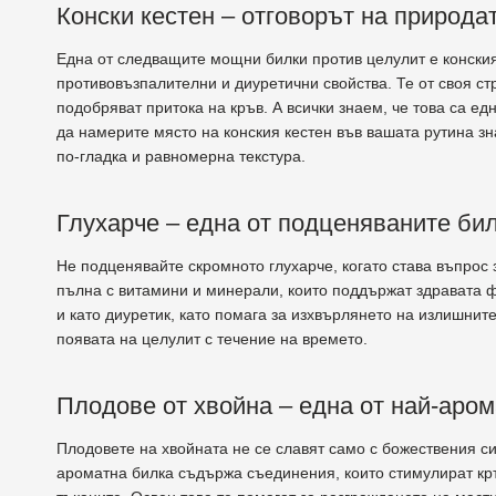
Конски кестен – отговорът на природа
Една от следващите мощни билки против целулит е конския
противовъзпалителни и диуретични свойства. Те от своя с
подобряват притока на кръв. А всички знаем, че това са ед
да намерите място на конския кестен във вашата рутина з
по-гладка и равномерна текстура.
Глухарче – една от подценяваните би
Не подценявайте скромното глухарче, когато става въпрос 
пълна с витамини и минерали, които поддържат здравата ф
и като диуретик, като помага за изхвърлянето на излишните
появата на целулит с течение на времето.
Плодове от хвойна – една от най-аро
Плодовете на хвойната не се славят само с божествения си
ароматна билка съдържа съединения, които стимулират кр