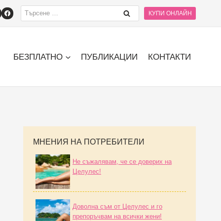
 Целулес при жени в менопауза за изглаждане на кожата и подобр
КУПИ ОНЛАЙН
БЕЗПЛАТНО
ПУБЛИКАЦИИ
КОНТАКТИ
МНЕНИЯ НА ПОТРЕБИТЕЛИ
Не съжалявам, че се доверих на
Целулес!
Доволна съм от Целулес и го
препоръчвам на всички жени!