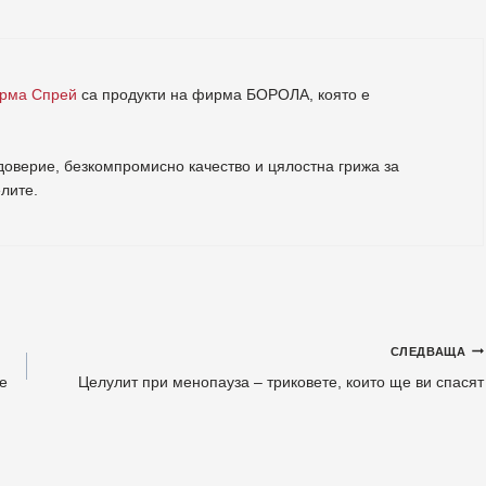
ерма Спрей
са продукти на фирма
БОРОЛА
, която е
.
оверие, безкомпромисно качество и цялостна грижа за
елите
.
СЛЕДВАЩА
е
Целулит при менопауза – триковете, които ще ви спасят