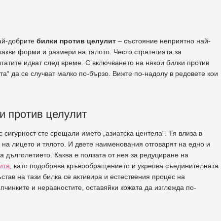
най-добрите
билки против целулит
– състояние неприятно най-
какви форми и размери на тялото. Често стратегията за
татите идват след време. С включването на някои билки против
а“ да се случват малко по-бързо. Вижте по-надолу в редовете кои
ки против целулит
с сигурност сте срещали името „азиатска центела“. Тя влиза в
 на лицето и тялото. И двете наименования отговарят на едно и
а дълголетието. Каква е ползата от нея за редуциране на
ита
, като подобрява кръвообращението и укрепва съединителната
став на тази билка се активира и естествения процес на
апчинките и неравностите, оставяйки кожата да изглежда по-