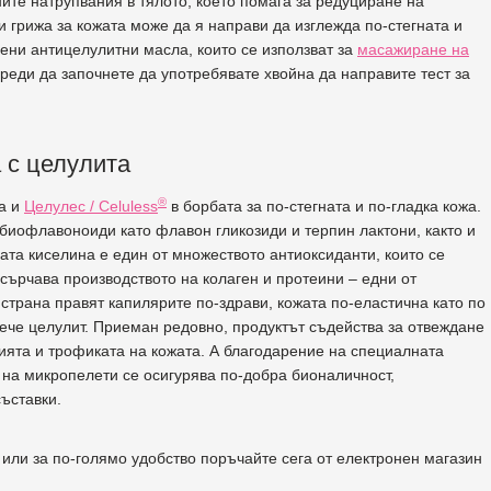
ните натрупвания в тялото, което помага за редуциране на
и грижа за кожата може да я направи да изглежда по-стегната и
вени антицелулитни масла, които се използват за
масажиране на
преди да започнете да употребявате хвойна да направите тест за
 с целулита
®
а и
Целулес / Celuless
в борбата за по-стегната и по-гладка кожа.
т биофлавоноиди като флавон гликозиди и терпин лактони, както и
ата киселина е един от множеството антиоксиданти, които се
сърчава производството на колаген и протеини – едни от
страна правят капилярите по-здрави, кожата по-еластична като по
вече целулит. Приеман редовно, продуктът съдейства за отвеждане
цията и трофиката на кожата. А благодарение на специалната
а микропелети се осигурява по-добра бионаличност,
ъставки.
а или за по-голямо удобство поръчайте сега от електронен магазин