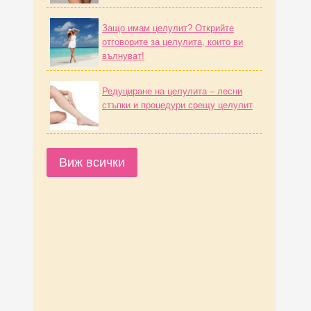
Защо имам целулит? Открийте
отговорите за целулита, които ви
вълнуват!
Редуциране на целулита – лесни
стъпки и процедури срещу целулит
Виж всички