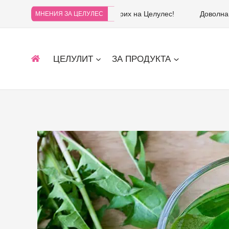
Не съжалявам, че се доверих на Целулес!
Доволна
МНЕНИЯ ЗА ЦЕЛУЛЕС
ЦЕЛУЛИТ
ЗА ПРОДУКТА