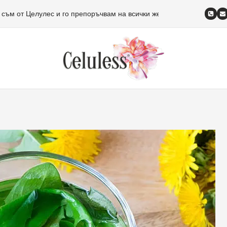
 съм от Целулес и го препоръчвам на всички жени!
Изписвам