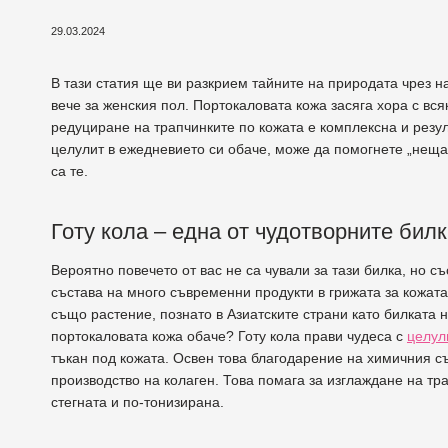
29.03.2024
В тази статия ще ви разкрием тайните на природата чрез 
вече за женския пол. Портокаловата кожа засяга хора с вся
редуциране на трапчинките по кожата е комплексна и резул
целулит в ежедневието си обаче, може да помогнете „нещат
са те.
Готу кола – една от чудотворните бил
Вероятно повечето от вас не са чували за тази билка, но съ
състава на много съвременни продукти в грижата за кожата
също растение, познато в Азиатските страни като билката н
портокаловата кожа обаче? Готу кола прави чудеса с
целул
тъкан под кожата. Освен това благодарение на химичния съ
производство на колаген. Това помага за изглаждане на тр
стегната и по-тонизирана.