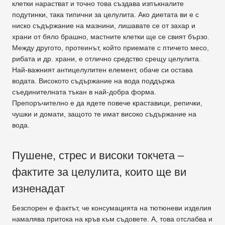
клетки нарастват и точно това създава изпъкналите
подутинки, така типични за целулита. Ако диетата ви е с
ниско съдържание на мазнини, лишавате се от захар и
храни от бяло брашно, мастните клетки ще се свият бързо.
Между другото, протеинът, който приемате с птичето месо,
рибата и др. храни, е отлично средство срещу целулита.
Най-важният антицелулитен елемент, обаче си остава
водата. Високото съдържание на вода поддържа
съединителната тъкан в най-добра форма.
Препоръчително е да ядете повече краставици, репички,
чушки и домати, защото те имат високо съдържание на
вода.
Пушене, стрес и високи токчета –
фактите за целулита, които ще ви
изненадат
Безспорен е фактът, че консумацията на тютюневи изделия
намалява притока на кръв към съдовете. А, това отслабва и