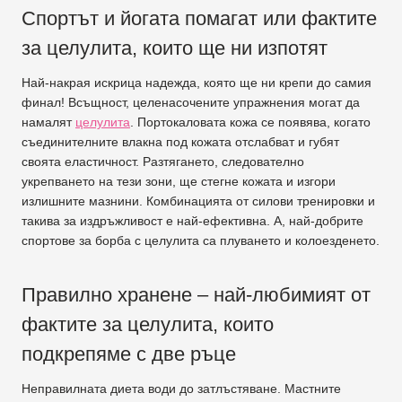
Спортът и йогата помагат или фактите
за целулита, които ще ни изпотят
Най-накрая искрица надежда, която ще ни крепи до самия
финал! Всъщност, целенасочените упражнения могат да
намалят
целулита
. Портокаловата кожа се появява, когато
съединителните влакна под кожата отслабват и губят
своята еластичност. Разтягането, следователно
укрепването на тези зони, ще стегне кожата и изгори
излишните мазнини. Комбинацията от силови тренировки и
такива за издръжливост е най-ефективна. А, най-добрите
спортове за борба с целулита са плуването и колоезденето.
Правилно хранене – най-любимият от
фактите за целулита, които
подкрепяме с две ръце
Неправилната диета води до затлъстяване. Мастните