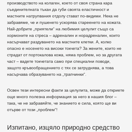
производството на колаген, което от своя страна кара
съединителната тъкан да губи своята еластичност и
мастните натрупвания отдолу стават по-видими. Нека не
забравяме, че и пушенето ускорява стареенето на кожата.
Най-добрите „приятели“ на любимия целулит също са
хормоните на стреса – адреналин и норадреналин, които
насърчават раздуването на мастните клетки. А, колко
опасно е носенето на високи токчета? За жените, които не
страдат от портокалова кожа, няма проблем, но за другата
част – вадете токчетата само при специални поводи,
защото кръвообращението с тях се затруднява, а това
насърчава образуването на „трапчинки“.
Освен тези интересни факти за целулита, може да откриете
още много полезна информация за него в нашия блог –
така, че не забравяйте, че знанието е сила, която ще ви
отърве от този „проблем“!
Изпитано, изцяло природно средство