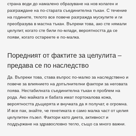
страна води до намалено образуване на нов колаген и
разграждане на по-старата съединителна тъкан. С течение
на годините, тялото все повече разгражда мускулите и ги
преобразува в мастна тъкан. Въпреки това, ако сте нямали
целулит, когато сте били по-млади, вероятността да се
появи, когато остареете е по-малка.
Поредният от фактите за целулита –
предава се по наследство
Да. Въпреки това, става въпрос по-малко за наследствено и
повече за влиянието на допълнителни фактори за неговата
поява. Нестабилната съединителна тъкан е проблем на
рода. Ако майката и бабата имат портокалова кожа,
вероятността дъщерята и внучката да я получат, е огромна.
И все пак, знайте, че генетиката е само малка част от целия
целулитен пъзел. Фактори като диета, активност и
поддържане на здравословно тегло, също са много важни.