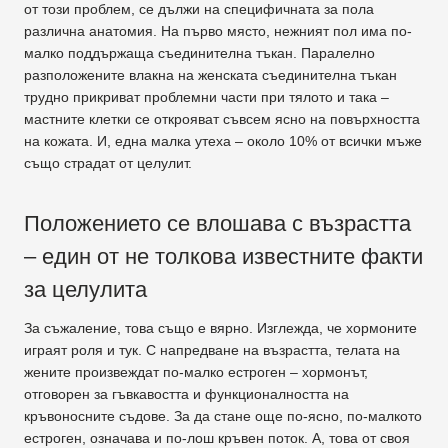
от този проблем, се дължи на специфичната за пола
различна анатомия. На първо място, нежният пол има по-
малко поддържаща съединителна тъкан. Паралелно
разположените влакна на женската съединителна тъкан
трудно прикриват проблемни части при тялото и така –
мастните клетки се открояват съвсем ясно на повърхността
на кожата. И, една малка утеха – около 10% от всички мъже
също страдат от целулит.
Положението се влошава с възрастта
– един от не толкова известните факти
за целулита
За съжаление, това също е вярно. Изглежда, че хормоните
играят роля и тук. С напредване на възрастта, телата на
жените произвеждат по-малко естроген – хормонът,
отговорен за гъвкавостта и функционалността на
кръвоносните съдове. За да стане още по-ясно, по-малкото
естроген, означава и по-лош кръвен поток. А, това от своя