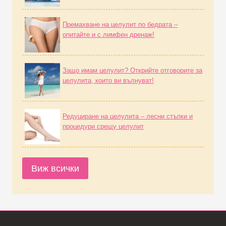
Премахване на целулит по бедрата –
опитайте и с лимфен дренаж!
Защо имам целулит? Открийте отговорите за
целулита, които ви вълнуват!
Редуциране на целулита – лесни стъпки и
процедури срещу целулит
Виж всички