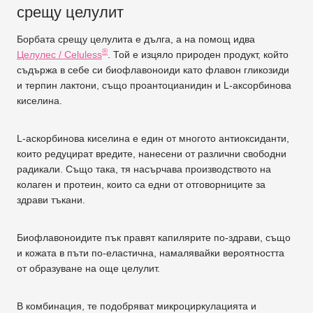
срещу целулит
Борбата срещу целулита е дълга, а на помощ идва
®
Целулес / Celuless
. Той е изцяло природен продукт, който
съдържа в себе си биофлавоноиди като флавон гликозиди
и терпин лактони, също проантоцианидин и L-аксорбинова
киселина.
L-аскорбинова киселина е един от многото антиоксиданти,
които редуцират вредите, нанесени от различни свободни
радикали. Също така, тя насърчава производството на
колаген и протеин, които са едни от отговорниците за
здрави тъкани.
Биофлавоноидите пък правят капилярите по-здрави, също
и кожата в пъти по-еластична, намалявайки вероятността
от образуване на още целулит.
В комбинация, те подобряват микроциркулацията и