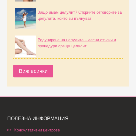
Защо имам целулит? Открийте отговорите за
целулита, които ви вълнуват!
Редуциране на целулита – лесни стъпки и
процедури срещу целулит
Виж всички
ПОЛЕЗНА ИНФОРМАЦИЯ
Консултативни центрове