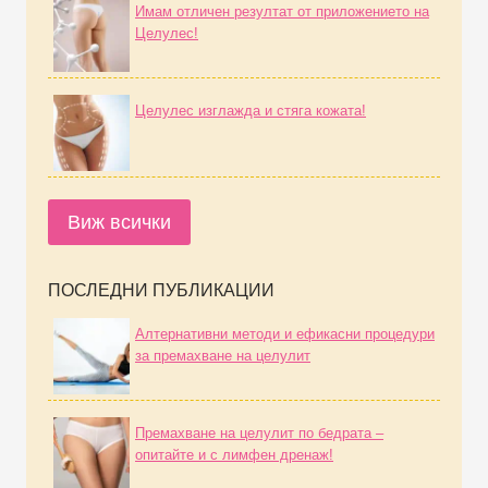
Имам отличен резултат от приложението на
Целулес!
Целулес изглажда и стяга кожата!
Виж всички
ПОСЛЕДНИ ПУБЛИКАЦИИ
Алтернативни методи и ефикасни процедури
за премахване на целулит
Премахване на целулит по бедрата –
опитайте и с лимфен дренаж!