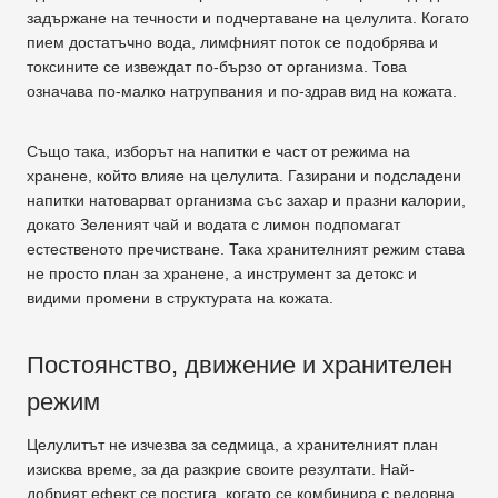
задържане на течности и подчертаване на целулита. Когато
пием достатъчно вода, лимфният поток се подобрява и
токсините се извеждат по-бързо от организма. Това
означава по-малко натрупвания и по-здрав вид на кожата.
Също така, изборът на напитки е част от режима на
хранене, който влияе на целулита. Газирани и подсладени
напитки натоварват организма със захар и празни калории,
докато Зеленият чай и водата с лимон подпомагат
естественото пречистване. Така хранителният режим става
не просто план за хранене, а инструмент за детокс и
видими промени в структурата на кожата.
Постоянство, движение и хранителен
режим
Целулитът не изчезва за седмица, а хранителният план
изисква време, за да разкрие своите резултати. Най-
добрият ефект се постига, когато се комбинира с редовна