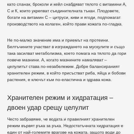
като спанак, броколи и кейл снабдяват тялото с витамини А,
С и К, които укрепват съединителната тъкан. Плодовете,
богати на витамин С – цитруси, киви и ягоди, подпомагат
производството на колаген, който прави кожата по-гладка.
Не по-малко значение има и приемът на протеини.
Белтъчините участват в изграждането на мускулите и също
така засилват метаболизма, което помага на тялото да гори
повече мазнини. А, когато мазнините намаляват –
целулитът става по-незабележим. Добре балансираният
хранителен режим, в който присъстват риба, яйца и бобови
растения, е ключът към по-еластична и здрава кожа.
Хранителен режим и хидратация –
двоен удар срещу целулит
Често забравяме, че водата и правилният хранителен
режим вървят ръка за ръка. Недостатъчната хидратация е
един от най-големите врагове на кожата, защото води до