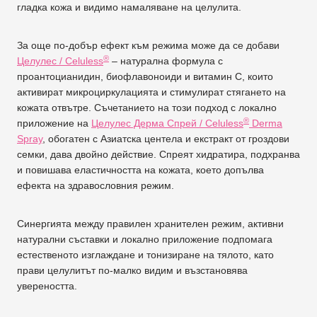
гладка кожа и видимо намаляване на целулита.
За още по-добър ефект към режима може да се добави
®
Целулес / Celuless
– натурална формула с
проантоцианидин, биофлавоноиди и витамин С, които
активират микроциркулацията и стимулират стягането на
кожата отвътре. Съчетанието на този подход с локално
®
приложение на
Целулес Дерма Спрей / Celuless
Derma
Spray
, обогатен с Азиатска центела и екстракт от гроздови
семки, дава двойно действие. Спреят хидратира, подхранва
и повишава еластичността на кожата, което допълва
ефекта на здравословния режим.
Синергията между правилен хранителен режим, активни
натурални съставки и локално приложение подпомага
естественото изглаждане и тонизиране на тялото, като
прави целулитът по-малко видим и възстановява
увереността.