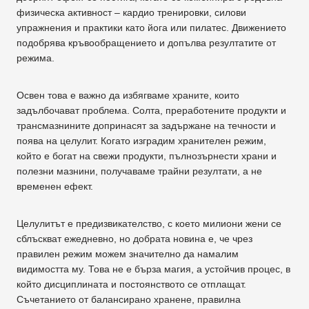
физическа активност – кардио тренировки, силови
упражнения и практики като йога или пилатес. Движението
подобрява кръвообращението и допълва резултатите от
режима.
Освен това е важно да избягваме храните, които
задълбочават проблема. Солта, преработените продукти и
трансмазнините допринасят за задържане на течности и
поява на целулит. Когато изградим хранителен режим,
който е богат на свежи продукти, пълнозърнести храни и
полезни мазнини, получаваме трайни резултати, а не
временен ефект.
Целулитът е предизвикателство, с което милиони жени се
сблъскват ежедневно, но добрата новина е, че чрез
правилен режим можем значително да намалим
видимостта му. Това не е бърза магия, а устойчив процес, в
който дисциплината и постоянството се отплащат.
Съчетанието от балансирано хранене, правилна