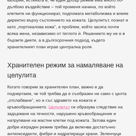
калории, истината е, че един добър режим има много по-
дълбоко въздействие – той променя начина, по който
клетките ни функционират, подпомага метаболизма и влияе
директно върху състоянието на кожата. Целулитът, познат и
като „портокалова кожа“, е проблем, който засяга почти
всяка жена, независимо от теглото ѝ. Решението му не е в
бързите диети, а в дългосрочния подход, където
хранителният план играе централна роля.
Хранителен режим за намаляване на
целулита
Когато говорим за хранителен план, важно е да
подчертаем, че той трябва да е съобразен не само с целта
„отслабване“, но и със здравето на кожата и
кръвообращението.
Целулитът
се образува следствие на
задържане на течности, нарушено кръвообращение и
натрупване на мастни клетки под кожата. Затова един
добре изграден режим трябва да включва достатъчно
антиоксиданти, фибри и хидратиращи храни. Зеленчуци