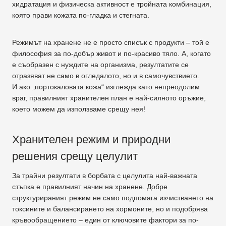
хидратация и физическа активност е тройната комбинация,
която прави кожата по-гладка и стегната.
Режимът на хранене не е просто списък с продукти – той е
философия за по-добър живот и по-красиво тяло. А, когато
е съобразен с нуждите на организма, резултатите се
отразяват не само в огледалото, но и в самочувствието.
И ако „портокаловата кожа“ изглежда като непреодолим
враг, правилният хранителен план е най-силното оръжие,
което можем да използваме срещу нея!
Хранителен режим и природни
решения срещу целулит
За трайни резултати в борбата с целулита най-важната
стъпка е правилният начин на хранене. Добре
структурираният режим не само подпомага изчистването на
токсините и балансирането на хормоните, но и подобрява
кръвообращението – един от ключовите фактори за по-