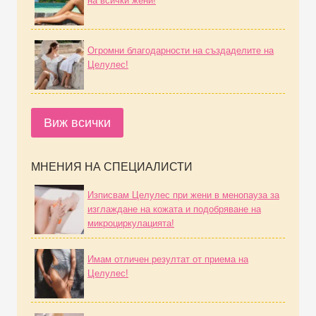
на всички жени!
Огромни благодарности на създаделите на
Целулес!
Виж всички
МНЕНИЯ НА СПЕЦИАЛИСТИ
Изписвам Целулес при жени в менопауза за
изглаждане на кожата и подобряване на
микроциркулацията!
Имам отличен резултат от приема на
Целулес!