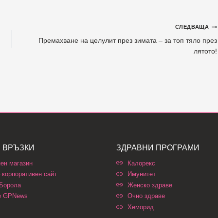
СЛЕДВАЩА
Премахване на целулит през зимата – за топ тяло през
лятото!
 ВРЪЗКИ
ЗДРАВНИ ПРОГРАМИ
ен магазин
Калорекс
 корпоративен сайт
Имунитет
 Борола
Женско здраве
е GPNews
Очно здраве
Хеморид