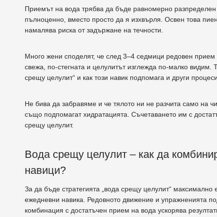
Приемът на вода трябва да бъде равномерно разпределен п
пълноценно, вместо просто да я изхвърля. Освен това пи
намалява риска от задържане на течности.
Много жени споделят, че след 3–4 седмици редовен прием 
свежа, по-стегната и целулитът изглежда по-малко видим. 
срещу целулит“ и как този навик подпомага и други процес
Не бива да забравяме и че тялото ни не разчита само на чи
също подпомагат хидратацията. Съчетаването им с достат
срещу целулит.
Вода срещу целулит – как да комбини
навици?
За да бъде стратегията „вода срещу целулит“ максимално е
ежедневни навика. Редовното движение и упражненията по
комбинация с достатъчен прием на вода ускорява резултат