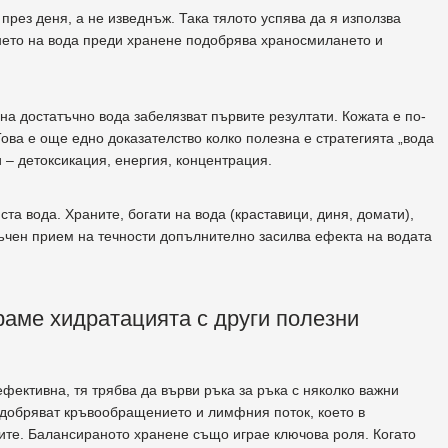
рез деня, а не изведнъж. Така тялото успява да я използва
енето на вода преди хранене подобрява храносмилането и
на достатъчно вода забелязват първите резултати. Кожата е по-
Това е още едно доказателство колко полезна е стратегията „вода
и – детоксикация, енергия, концентрация.
ста вода. Храните, богати на вода (краставици, диня, домати),
ъчен прием на течности допълнително засилва ефекта на водата
раме хидратацията с други полезни
фективна, тя трябва да върви ръка за ръка с няколко важни
добряват кръвообращението и лимфния поток, което в
ите. Балансираното хранене също играе ключова роля. Когато