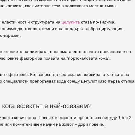
а клетките, включително тези в подкожната мастна тъкан.
и еластичност и структурата на
целулита
става по-видима.
рганизма да отделя токсини и да поддържа добра циркулация.
о-изразен.
 движението на лимфата, подпомага естественото пречистване на
лючовите фактори за появата на “портокаловата кожа”.
 по-ефективно. Кръвоносната система се активира, а клетките на
го специалисти препоръчват вода срещу целулит като първа стъпка
 кога ефектът е най-осезаем?
илното количество. Повечето експерти препоръчват между 1.5 и 2
е или по-интензивен начин на живот – дори повече.