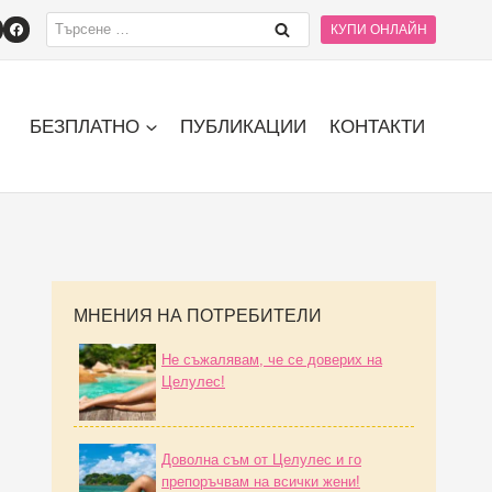
 Целулес при жени в менопауза за изглаждане на кожата и подобр
КУПИ ОНЛАЙН
БЕЗПЛАТНО
ПУБЛИКАЦИИ
КОНТАКТИ
МНЕНИЯ НА ПОТРЕБИТЕЛИ
Не съжалявам, че се доверих на
Целулес!
Доволна съм от Целулес и го
препоръчвам на всички жени!