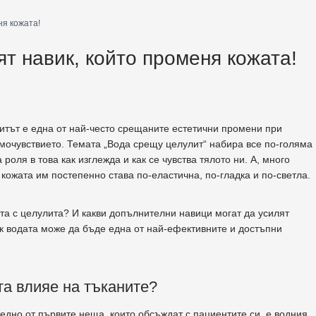
ня кожата!
т навик, който променя кожата!
итът е една от най-често срещаните естетични промени при
амочувствието. Темата „Вода срещу целулит“ набира все по-голяма
оля в това как изглежда и как се чувства тялото ни. А, много
, кожата им постепенно става по-еластична, по-гладка и по-светла.
та с целулита? И какви допълнителни навици могат да усилят
к водата може да бъде една от най-ефективните и достъпни
та влияе на тъканите?
едно от първите неща, които обсъждат с пациентите си, е водния