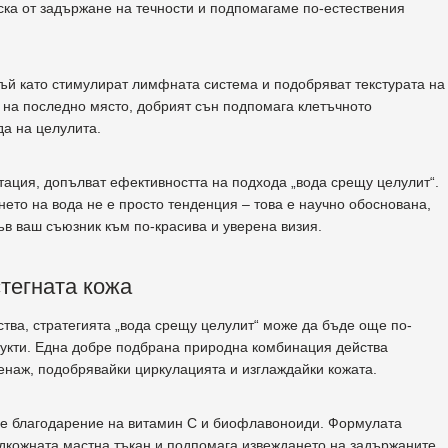
ска от задържане на течности и подпомагаме по-естествения
тъй като стимулират лимфната система и подобряват текстурата на
е на последно място, добрият сън подпомага клетъчното
да на целулита.
тация, допълват ефективността на подхода „вода срещу целулит“.
нето на вода не е просто тенденция – това е научно обоснована,
ъв ваш съюзник към по-красива и уверена визия.
тегната кожа
ства, стратегията „вода срещу целулит“ може да бъде още по-
дукти. Една добре подбрана природна комбинация действа
наж, подобрявайки циркулацията и изглаждайки кожата.
ре благодарение на витамин C и биофлавоноиди. Формулата
дкожната мастна тъкан и подпомага извеждането на задържаните