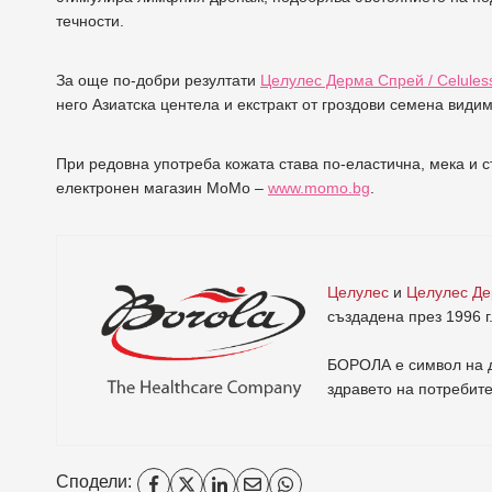
течности.
За още по-добри резултати
Целулес Дерма Спрей / Celules
него Азиатска центела и екстракт от гроздови семена види
При редовна употреба кожата става по-еластична, мека и ст
електронен магазин МоМо –
www.momo.bg
.
Целулес
и
Целулес Д
създадена през 1996 г
БОРОЛА е символ на д
здравето на потребит
Сподели: