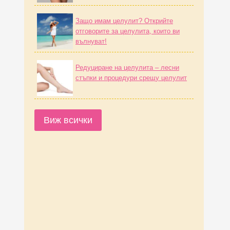
Защо имам целулит? Открийте
отговорите за целулита, които ви
вълнуват!
Редуциране на целулита – лесни
стъпки и процедури срещу целулит
Виж всички