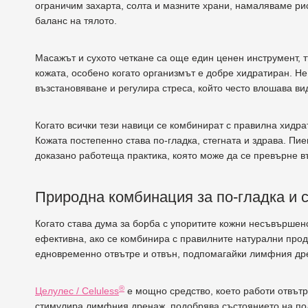
ограничим захарта, солта и мазните храни, намаляваме ри
баланс на тялото.
Масажът и сухото четкане са още един ценен инструмент, 
кожата, особено когато организмът е добре хидратиран. Н
възстановяване и регулира стреса, който често влошава ви
Когато всички тези навици се комбинират с правилна хидра
Кожата постепенно става по-гладка, стегната и здрава. Пие
доказано работеща практика, която може да се превърне в
Природна комбинация за по-гладка и с
Когато става дума за борба с упоритите кожни несъвършен
ефективна, ако се комбинира с правилните натурални про
едновременно отвътре и отвън, подпомагайки лимфния дре
®
Целулес / Celuless
е мощно средство, което работи отвът
стимулира лимфния дренаж, подобрява състоянието на по