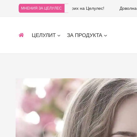
Не съжалявам, че се доверих на Целулес!
Доволна
МНЕНИЯ ЗА ЦЕЛУЛЕС
ЦЕЛУЛИТ
ЗА ПРОДУКТА