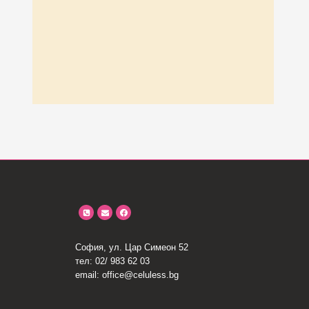
София, ул. Цар Симеон 52
тел: 02/ 983 62 03
email: office@celuless.bg