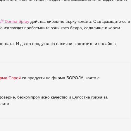
®
s
Derma Spray
действа директно върху кожата. Съдържащите се в
мо изглаждат проблемните зони като бедра, седалище и корем.
егната. И двата продукта са налични в аптеките и онлайн в
ерма Спрей
са продукти на фирма
БОРОЛА
, която е
.
оверие, безкомпромисно качество и цялостна грижа за
елите
.