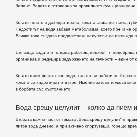
баланс. Водата е отговорна за правилното функциониране н
Когато тялото е дехидратирано, кожата става по-тънка, губ
Недостигът на вода забавя метаболизма, което пречи на о
Всичко това създава предпоставки целулитът да изглежда п
Ето защо водата е толкова работещ подход! Тя подобрява
организма и редуцира задържането на течности – един от к
Когато пием достатъчно вода, тялото ни работи по-бързо и
кожата се хидратират отвътре. Именно затова толкова мно
в борбата със състоянието.
Вода срещу целулит – колко да пием и
Втората важна част от темата „Вода срещу целулит“ е прав
литра вода дневно, а при активно спортуващи, горещо врем