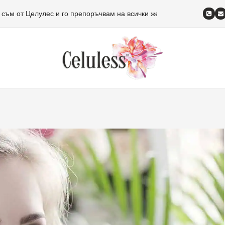
 съм от Целулес и го препоръчвам на всички жени!
Изписвам