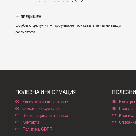
ПРЕДИШЕН
Борба с целулит – проучване показва впечатляващи
резултати
ПОЛЕЗНА ИНФОРМАЦИЯ
ПОЛЕЗНИ
Консултативни центрове
Електрон
Онлайн консултация
Борола –
Често задавани въпроси
Клиника
Контакти
Списани
Политика GDPR