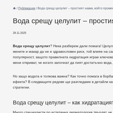
/
Публикации
/
Вода срещу целулит – простият навик, който проме
Вода срещу целулит – простия
28.11.2025
Вода срещу целулит
? Нека разберем дали помага! Целул
жените и макар да не е здравословен риск, той влияе на с
популярност, защото правилната хидратация играе ключова р
жени откриват, че когато започнат да пият достатъчно вода
Но защо водата е толкова важна? Как точно помага в борба
ефекта? В следващите редове ще разгледаме в детайли ка
стратегии.
Вода срещу целулит – как хидратация
Много специалисти по естетична дерматология твърдят, че 