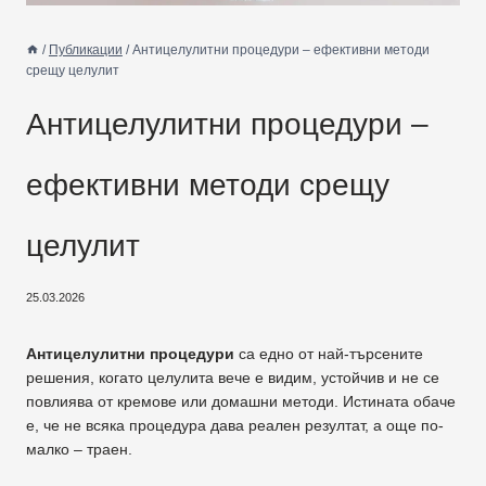
/
Публикации
/
Антицелулитни процедури – ефективни методи
срещу целулит
Антицелулитни процедури –
ефективни методи срещу
целулит
25.03.2026
Антицелулитни процедури
са едно от най-търсените
решения, когато целулита вече е видим, устойчив и не се
повлиява от кремове или домашни методи. Истината обаче
е, че не всяка процедура дава реален резултат, а още по-
малко – траен.