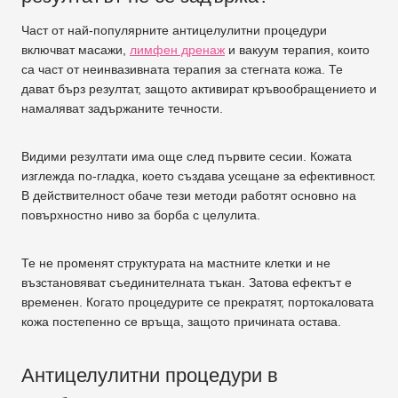
Част от най-популярните антицелулитни процедури
включват масажи,
лимфен дренаж
и вакуум терапия, които
са част от неинвазивната терапия за стегната кожа. Те
дават бърз резултат, защото активират кръвообращението и
намаляват задържаните течности.
Видими резултати има още след първите сесии. Кожата
изглежда по-гладка, което създава усещане за ефективност.
В действителност обаче тези методи работят основно на
повърхностно ниво за борба с целулита.
Те не променят структурата на мастните клетки и не
възстановяват съединителната тъкан. Затова ефектът е
временен. Когато процедурите се прекратят, портокаловата
кожа постепенно се връща, защото причината остава.
Антицелулитни процедури в