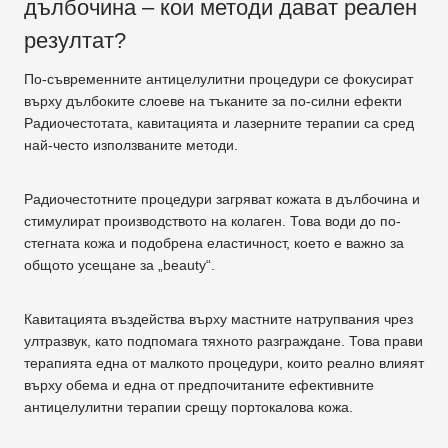
дълбочина – кои методи дават реален
резултат?
По-съвременните антицелулитни процедури се фокусират
върху дълбоките слоеве на тъканите за по-силни ефекти
Радиочестотата, кавитацията и лазерните терапии са сред
най-често използваните методи.
Радиочестотните процедури загряват кожата в дълбочина и
стимулират производството на колаген. Това води до по-
стегната кожа и подобрена еластичност, което е важно за
общото усещане за „beauty“.
Кавитацията въздейства върху мастните натрупвания чрез
ултразвук, като подпомага тяхното разграждане. Това прави
терапията една от малкото процедури, които реално влияят
върху обема и една от предпочитаните ефективните
антицелулитни терапии срещу портокалова кожа.