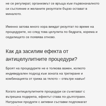
не се регулират, организмът се връща към първоначалното
си състояние и желаните резултати бързо остават в
миналото.
Именно затова много хора виждат резултат по време на
процедурите, но след това целулита по бедрата, корема и
седалището се появява отново.
Как да засилим ефекта от
антицелулитните процедури?
Броят на процедурите не е толкова важен, колкото
индивидуален подход към зоната на третиране и
комбинацията от грижа за тялото – отвътре навън!
Когато антицелулитните процедури се съчетават с
вътрешна подкрепа, ефектът става по-дълготраен.
Натурални продукти с активни съставки подпомагат