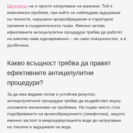
Целулитът
не е просто натрупване на мазнини. Той е
комплексен проблем, при който се наблюдава задържане
на течности, нарушено кръвообращение и структурни
промени в съединителната тъкан. Именно затова
ефективните антицелулитни процедури трябва да работят
на няколко нива едновременно – не само повърхностно, а в
дълбочина.
Какво всъщност трябва да правят
ефективните антицелулитни
процедури?
За да има видими ползи и устойчив резултат,
антицелулитните процедури трябва да въздействат върху
основните механизми на проблема. На първо място стои
подобряването на кръвообращението (лимфотока), защото
именно застоят в микроциркулацията води до натрупване
на токсини и задържане на вода.