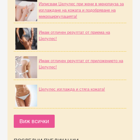
Изписвам Целулес при жени в менопауза за
изглаждане на кожата и подобряване на
микроциркулацията!
Имам отличен резултат от приема на
Целулес!
Имам отличен резултат от приложението на
Целулес!
Целулес изглажда и стяга кожата!
Виж всички