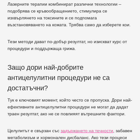
Лазерните терапии комбинират различни технологии –
подобрява се кръвообращението, стимулира се
изхвърлянето на токсините и се подпомага
възстановяването на кожата. Трябва само да изберете кои.
Тези методи дават по-добър резултат, но изискват курс от
процедури и поддържаща грижа.
Защо дори най-добрите
антицелулитни процедури не са
достатъчни?
Тук е ключовият момент, който често се пропуска. Дори най-
ефективните антицелулитни процедури не могат да дадат
траен резултат, ако не се повлияят вътрешните фактори.
Целулитът е свързан със
задържането на течности
, забавен
метаболизъм и хормонален дисбаланс. Ако тези процеси