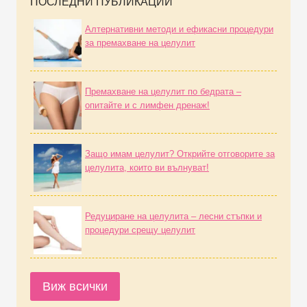
ПОСЛЕДНИ ПУБЛИКАЦИИ
Алтернативни методи и ефикасни процедури
за премахване на целулит
Премахване на целулит по бедрата –
опитайте и с лимфен дренаж!
Защо имам целулит? Открийте отговорите за
целулита, които ви вълнуват!
Редуциране на целулита – лесни стъпки и
процедури срещу целулит
Виж всички