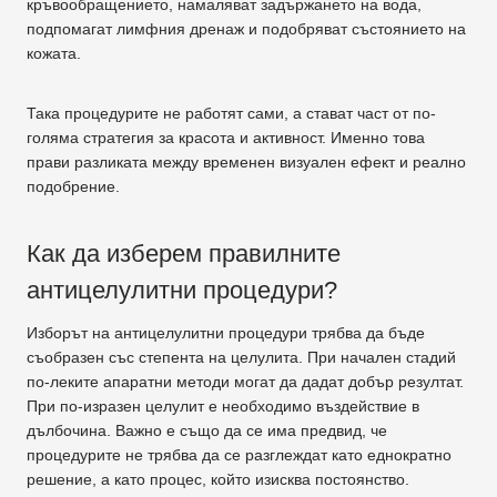
кръвообращението, намаляват задържането на вода,
подпомагат лимфния дренаж и подобряват състоянието на
кожата.
Така процедурите не работят сами, а стават част от по-
голяма стратегия за красота и активност. Именно това
прави разликата между временен визуален ефект и реално
подобрение.
Как да изберем правилните
антицелулитни процедури?
Изборът на антицелулитни процедури трябва да бъде
съобразен със степента на целулита. При начален стадий
по-леките апаратни методи могат да дадат добър резултат.
При по-изразен целулит е необходимо въздействие в
дълбочина. Важно е също да се има предвид, че
процедурите не трябва да се разглеждат като еднократно
решение, а като процес, който изисква постоянство.