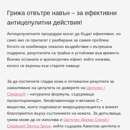
Грижа отвътре навън – за ефективни
антицелулитни действия!
Антицелулитните процедури могат да бъдат ефективни, но
само ако се прилагат с разбиране за самия проблем.
Когато се комбинира локално въздействие с вътрешна
подкрепа, резултатите са трайни и устойчиви във времето.
Всичко останало е краткосрочен ефект, който изчезва,
когато се върнеш към старите навици.
За да постигнете гладка кожа и оптимални резултати за
намаляване на целулита се доверете на
Целулес /
Celuless®
– натурална формула, съдържаща
проантоцианидин, биофлавоноиди и витамин C –
вещества, които подпомагат микроциркулацията и влияят
благоприятно върху състоянието на кожата. За допълваща
грижа може да се използва и
Целулес Дерма Спрей /
Celuless® Derma Spray
, който съдържа Азиатска центела и