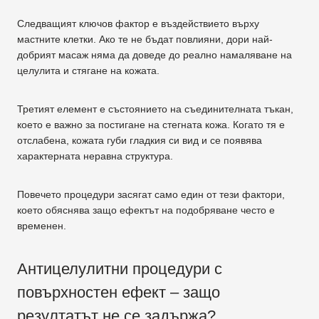
Следващият ключов фактор е въздействието върху
мастните клетки. Ако те не бъдат повлияни, дори най-
добрият масаж няма да доведе до реално намаляване на
целулита и стягане на кожата.
Третият елемент е състоянието на съединителната тъкан,
което е важно за постигане на стегната кожа. Когато тя е
отслабена, кожата губи гладкия си вид и се появява
характерната неравна структура.
Повечето процедури засягат само един от тези фактори,
което обяснява защо ефектът на подобряване често е
временен.
Антицелулитни процедури с
повърхностен ефект – защо
резултатът не се задържа?