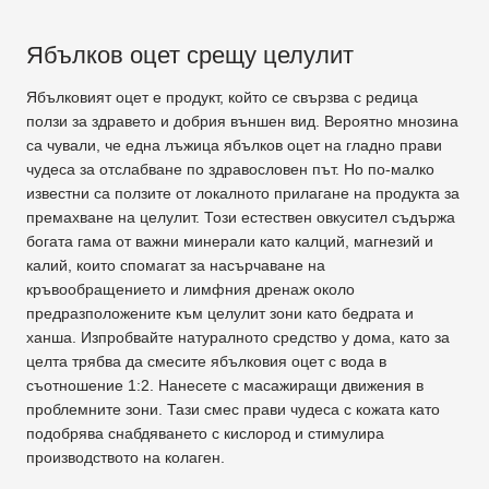
Ябълков оцет срещу целулит
Ябълковият оцет е продукт, който се свързва с редица
ползи за здравето и добрия външен вид. Вероятно мнозина
са чували, че една лъжица ябълков оцет на гладно прави
чудеса за отслабване по здравословен път. Но по-малко
известни са ползите от локалното прилагане на продукта за
премахване на целулит. Този естествен овкусител съдържа
богата гама от важни минерали като калций, магнезий и
калий, които спомагат за насърчаване на
кръвообращението и лимфния дренаж около
предразположените към целулит зони като бедрата и
ханша. Изпробвайте натуралното средство у дома, като за
целта трябва да смесите ябълковия оцет с вода в
съотношение 1:2. Нанесете с масажиращи движения в
проблемните зони. Тази смес прави чудеса с кожата като
подобрява снабдяването с кислород и стимулира
производството на колаген.