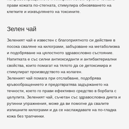
прави кожата по-стегната, стимулира обновяването на
клетките и изхвърлянето на токсините.
Зелен чай
Зеленият чай е известен с благоприятното си действие в
посока сваляне на килограми, забързване на метаболизма
и подобряване на цялостното здравословно състояние.
Напитката е със силни антиоксиданти и антибактериални
свойства, които помагат на тялото да се детоксикира и
стимулират производството на колаген.
Зеленият чай помага при отслабване, подобрява
кръвообращението и предотвратява задържането на
течности, което го прави ефективно средство в борбата с
целулита. Зеленият чай, съчетан със здравословна диета и
рутинни упражнения, може да ви помогне да свалите
излишните килограми и да се наслаждавате на по-гладка
кожа без трапчинки.