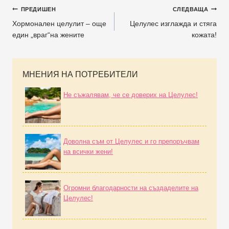
ПРЕДИШЕН
СЛЕДВАЩА
Хормонален целулит – още
Целулес изглажда и стяга
един „враг“на жените
кожата!
МНЕНИЯ НА ПОТРЕБИТЕЛИ
Не съжалявам, че се доверих на Целулес!
Доволна съм от Целулес и го препоръчвам
на всички жени!
Огромни благодарности на създаделите на
Целулес!