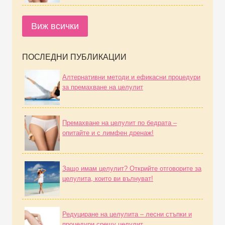
Виж всички
ПОСЛЕДНИ ПУБЛИКАЦИИ
Алтернативни методи и ефикасни процедури
за премахване на целулит
Премахване на целулит по бедрата –
опитайте и с лимфен дренаж!
Защо имам целулит? Открийте отговорите за
целулита, които ви вълнуват!
Редуциране на целулита – лесни стъпки и
процедури срещу целулит