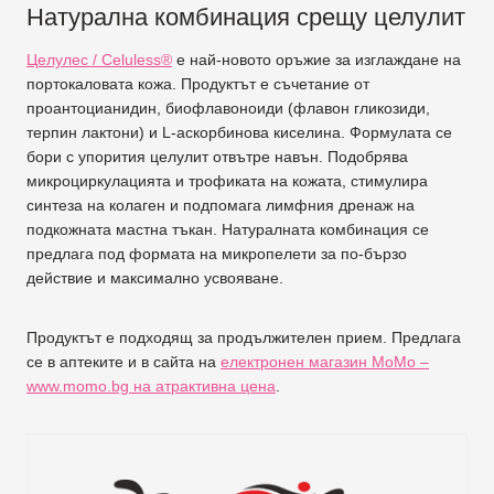
Натурална комбинация срещу целулит
Целулес / Celuless®
е най-новото оръжие за изглаждане на
портокаловата кожа. Продуктът е съчетание от
проантоцианидин, биофлавоноиди (флавон гликозиди,
терпин лактони) и L-аскорбинова киселина. Формулата се
бори с упорития целулит отвътре навън. Подобрява
микроциркулацията и трофиката на кожата, стимулира
синтеза на колаген и подпомага лимфния дренаж на
подкожната мастна тъкан. Натуралната комбинация се
предлага под формата на микропелети за по-бързо
действие и максимално усвояване.
Продуктът е подходящ за продължителен прием. Предлага
се в аптеките и в сайта на
електронен магазин МоМо –
www.momo.bg на атрактивна цена
.