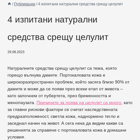
/
Публикации
/
4 изпитани натурални средства срещу целулит
4 изпитани натурални
средства срещу целулит
29.08.2023
Натуралните средства срещу целулит са тема, която
горещо вълнува дамите. Портокаловата кожа е
широкоразпространен проблем, който засяга близо 90% от
дамите и може да се появи през всеки етап от живота –
като започнем от пубертета, през бременността и
менопаузата.
Причините за поява на целулит са много
, като
за главни рискови фактори се считат наследствената
предразположеност, светла кожа, наднормено тегло и
заседнал начин на живот. А сега нека да видим какви са
решенията за справяне с портокаловата кожа в домашни
условия.