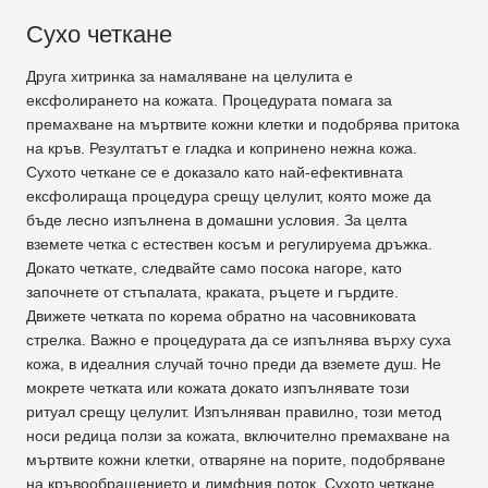
Сухо четкане
Друга хитринка за намаляване на целулита е
ексфолирането на кожата. Процедурата помага за
премахване на мъртвите кожни клетки и подобрява притока
на кръв. Резултатът е гладка и копринено нежна кожа.
Сухото четкане се е доказало като най-ефективната
ексфолираща процедура срещу целулит, която може да
бъде лесно изпълнена в домашни условия. За целта
вземете четка с естествен косъм и регулируема дръжка.
Докато четкате, следвайте само посока нагоре, като
започнете от стъпалата, краката, ръцете и гърдите.
Движете четката по корема обратно на часовниковата
стрелка. Важно е процедурата да се изпълнява върху суха
кожа, в идеалния случай точно преди да вземете душ. Не
мокрете четката или кожата докато изпълнявате този
ритуал срещу целулит. Изпълняван правилно, този метод
носи редица ползи за кожата, включително премахване на
мъртвите кожни клетки, отваряне на порите, подобряване
на кръвообращението и лимфния поток. Сухото четкане