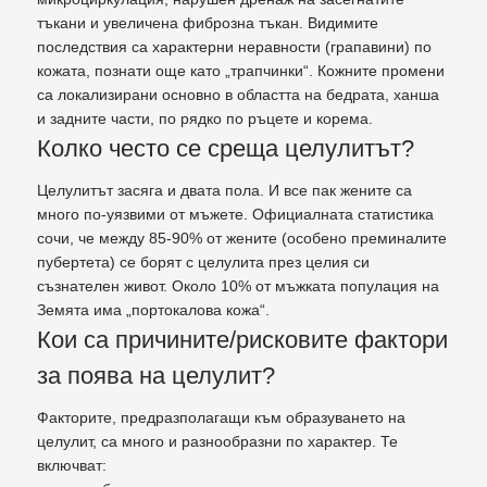
тъкани и увеличена фиброзна тъкан. Видимите
последствия са характерни неравности (грапавини) по
кожата, познати още като „трапчинки“. Кожните промени
са локализирани основно в областта на бедрата, ханша
и задните части, по рядко по ръцете и корема.
Колко често се среща целулитът?
Целулитът засяга и двата пола. И все пак жените са
много по-уязвими от мъжете. Официалната статистика
сочи, че между 85-90% от жените (особено преминалите
пубертета) се борят с целулита през целия си
съзнателен живот. Около 10% от мъжката популация на
Земята има „портокалова кожа“.
Кои са причините/рисковите фактори
за поява на целулит?
Факторите, предразполагащи към образуването на
целулит, са много и разнообразни по характер. Те
включват: