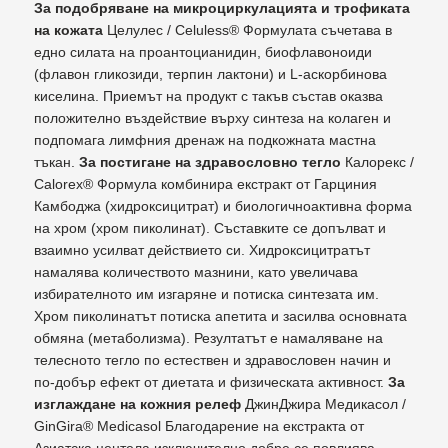
За подобряване на микроциркулацията и трофиката
на кожата
Целулес / Celuless® Формулата съчетава в
едно силата на проантоцианидин, биофлавоноиди
(флавон гликозиди, терпин лактони) и L-аскорбинова
киселина. Приемът на продукт с такъв състав оказва
положително въздействие върху синтеза на колаген и
подпомага лимфния дренаж на подкожната мастна
тъкан.
За постигане на здравословно тегло
Калорекс /
Calorex® Формула комбинира екстракт от Гарциния
Камбоджа (хидроксицитрат) и биологичноактивна форма
на хром (хром пиколинат). Съставките се допълват и
взаимно усилват действието си. Хидроксицитратът
намалява количеството мазнини, като увеличава
избирателното им изгаряне и потиска синтезата им.
Хром пиколинатът потиска апетита и засилва основната
обмяна (метаболизма). Резултатът е намаляване на
телесното тегло по естествен и здравословен начин и
по-добър ефект от диетата и физическата активност.
За
изглаждане на кожния релеф
ДжинДжира Медикасол /
GinGira® Medicasol Благодарение на екстракта от
Азиатска центела изключително добре се повлиява