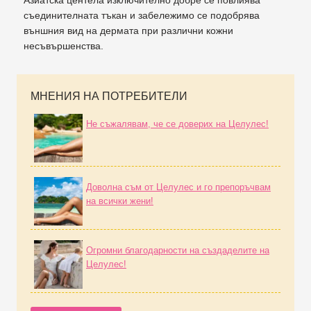
съединителната тъкан и забележимо се подобрява
външния вид на дермата при различни кожни
несъвършенства.
МНЕНИЯ НА ПОТРЕБИТЕЛИ
Не съжалявам, че се доверих на Целулес!
Доволна съм от Целулес и го препоръчвам
на всички жени!
Огромни благодарности на създаделите на
Целулес!