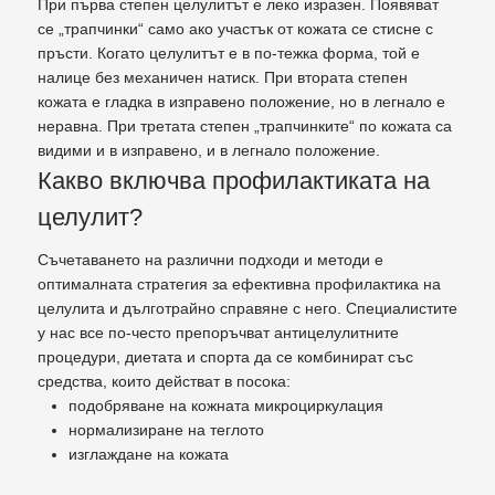
При първа степен целулитът е леко изразен. Появяват
се „трапчинки“ само ако участък от кожата се стисне с
пръсти. Когато целулитът е в по-тежка форма, той е
налице без механичен натиск. При втората степен
кожата е гладка в изправено положение, но в легнало е
неравна. При третата степен „трапчинките“ по кожата са
видими и в изправено, и в легнало положение.
Какво включва профилактиката на
целулит?
Съчетаването на различни подходи и методи е
оптималната стратегия за ефективна профилактика на
целулита и дълготрайно справяне с него. Специалистите
у нас все по-често препоръчват антицелулитните
процедури, диетата и спорта да се комбинират със
средства, които действат в посока:
подобряване на кожната микроциркулация
нормализиране на теглото
изглаждане на кожата