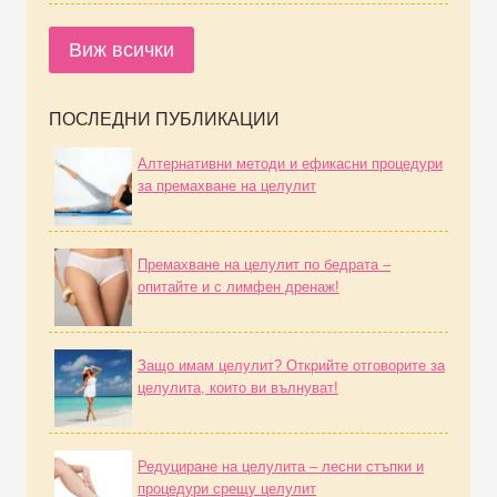
Виж всички
ПОСЛЕДНИ ПУБЛИКАЦИИ
Алтернативни методи и ефикасни процедури
за премахване на целулит
Премахване на целулит по бедрата –
опитайте и с лимфен дренаж!
Защо имам целулит? Открийте отговорите за
целулита, които ви вълнуват!
Редуциране на целулита – лесни стъпки и
процедури срещу целулит