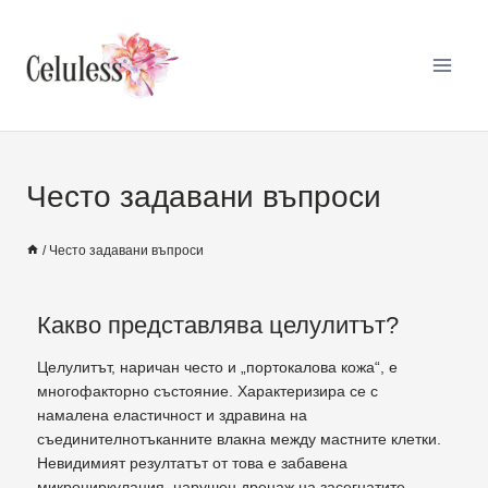
Често задавани въпроси
/
Често задавани въпроси
Какво представлява целулитът?
Целулитът, наричан често и „портокалова кожа“, е
многофакторно състояние. Характеризира се с
намалена еластичност и здравина на
съединителнотъканните влакна между мастните клетки.
Невидимият резултатът от това е забавена
микроциркулация, нарушен дренаж на засегнатите