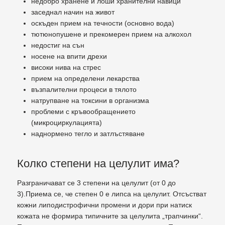
недобро хранене и лоши хранителни навици
заседнал начин на живот
оскъден прием на течности (основно вода)
тютюнопушене и прекомерен прием на алкохол
недостиг на сън
носене на впити дрехи
високи нива на стрес
прием на определени лекарства
възпалителни процеси в тялото
натрупване на токсини в организма
проблеми с кръвообращението
(микроциркулацията)
наднормено тегло и затлъстяване
Колко степени на целулит има?
Разграничават се 3 степени на целулит (от 0 до
3).Приема се, че степен 0 е липса на целулит. Отсъстват
кожни липодистрофични промени и дори при натиск
кожата не формира типичните за целулита „трапчинки“.