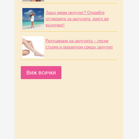
Защо имам целулит? Открийте
отговорите за целулита, които ви
вълнуват!
Редуциране на целулита – лесни
стъпки и процедури срещу целулит
Виж всички