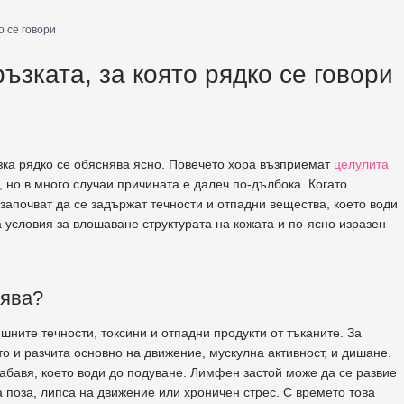
о се говори
ъзката, за която рядко се говори
ъзка рядко се обяснява ясно. Повечето хора възприемат
целулита
 но в много случаи причината е далеч по-дълбока. Когато
апочват да се задържат течности и отпадни вещества, което води
 условия за влошаване структурата на кожата и по-ясно изразен
вява?
ните течности, токсини и отпадни продукти от тъканите. За
о и разчита основно на движение, мускулна активност, и дишане.
забавя, което води до подуване. Лимфен застой може да се развие
 поза, липса на движение или хроничен стрес. С времето това