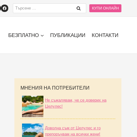
 Целулес при жени в менопауза за изглаждане на кожата и подобр
КУПИ ОНЛАЙН
БЕЗПЛАТНО
ПУБЛИКАЦИИ
КОНТАКТИ
МНЕНИЯ НА ПОТРЕБИТЕЛИ
Не съжалявам, че се доверих на
Целулес!
Доволна съм от Целулес и го
препоръчвам на всички жени!