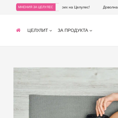
Не съжалявам, че се доверих на Целулес!
Доволна
МНЕНИЯ ЗА ЦЕЛУЛЕС
ЦЕЛУЛИТ
ЗА ПРОДУКТА