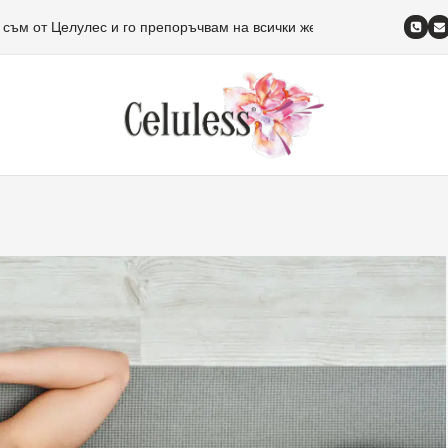
 съм от Целулес и го препоръчвам на всички жени!
Изписвам