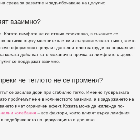
на среда за развитие и задълбочаване на целулит.
яят взаимно?
. Когато лимфата не се оттича ефективно, в тъканите се
ва натиска върху мастните клетки и съединителната тъкан, което
а, вече оформеният целулит допълнително затруднява нормалния
на кожата действат като механична пречка за лимфните съдове.
елулит се поддържат взаимно.
реки че теглото не се променя?
итът се засилва дори при стабилно тегло. Именно тук връзката
ато проблемът не е в количеството мазнини, а в задържането на
ването имат ограничен ефект. Кожата може да изглежда по-
онални колебания
– все фактори, които влияят върху лимфния
 а в подобряването на циркулацията и дренажа.