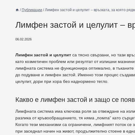
/
Публикации
/
Лимфен застой и целулит – връзката, за която рядк
Лимфен застой и целулит – вр
06.02.2026
Лимфен застой и целулит
са тясно свързани, но тази вр
като козметичен проблем или резултат от излишни мазнини,
лимфната система не функционира оптимално, в тъканите з
до подуване и лимфен застой. Именно този процес създава
целулит, дори при хора без наднормено тегло.
Какво е лимфен застой и защо се поя
Лимфната система има ключова роля за отвеждане на излиш
разлика от кръвообращението, тя няма „помпа“ като сърцет
Когато тези механизми са ограничени, лимфният поток се 
при заседнал начин на живот, продължително стоене в една