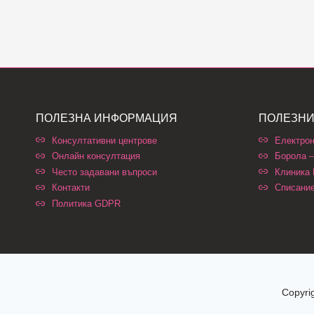
ПОЛЕЗНА ИНФОРМАЦИЯ
ПОЛЕЗНИ
Консултативни центрове
Електрон
Онлайн консултация
Борола –
Често задавани въпроси
Клиника
Контакти
Списани
Политика GDPR
Copyri