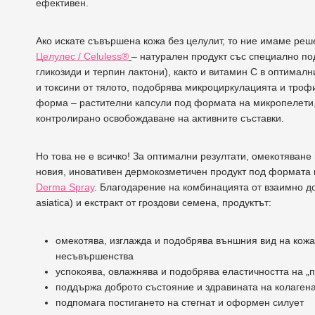
ефективен.
Ако искате съвършена кожа без целулит, то ние имаме реше
Целулес / Celuless®
– натурален продукт със специално п
гликозиди и терпин лактони), както и витамин C в оптимал
и токсини от тялото, подобрява микроциркулацията и троф
форма – растителни капсули под формата на микропелети,
контролирано освобождаване на активните съставки.
Но това не е всичко! За оптимални резултати, омекотяване
новия, иновативен дермокозметичен продукт под формата 
Derma Spray
. Благодарение на комбинацията от взаимно до
asiatica) и екстракт от гроздови семена, продуктът:
омекотява, изглажда и подобрява външния вид на кожат
несъвършенства
успокоява, овлажнява и подобрява еластичността на „
поддържа доброто състояние и здравината на колагена,
подпомага постигането на стегнат и оформен силует