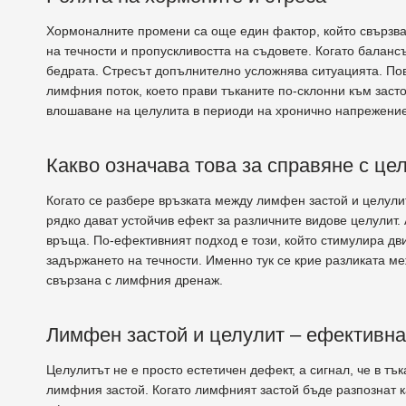
Хормоналните промени са още един фактор, който свързва
на течности и пропускливостта на съдовете. Когато баланс
бедрата. Стресът допълнително усложнява ситуацията. По
лимфния поток, което прави тъканите по-склонни към засто
влошаване на целулита в периоди на хронично напрежение
Какво означава това за справяне с це
Когато се разбере връзката между лимфен застой и целули
рядко дават устойчив ефект за различните видове целулит.
връща. По-ефективният подход е този, който стимулира д
задържането на течности. Именно тук се крие разликата м
свързана с лимфния дренаж.
Лимфен застой и целулит – ефективна
Целулитът не е просто естетичен дефект, а сигнал, че в тъ
лимфния застой. Когато лимфният застой бъде разпознат к