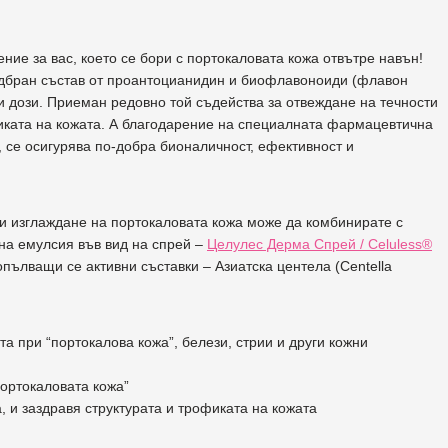
ние за вас, което се бори с портокаловата кожа отвътре навън!
одбран състав от проантоцианидин и биофлавоноиди (флавон
ни дози. Приеман редовно той съдейства за отвеждане на течности
иката на кожата. А благодарение на специалната фармацевтична
 се осигурява по-добра бионаличност, ефективност и
 и изглаждане на портокаловата кожа може да комбинирате с
на емулсия във вид на спрей –
Целулес Дерма Спрей / Celuless®
пълващи се активни съставки – Азиатска центела (Centella
а при “портокалова кожа”, белези, стрии и други кожни
портокаловата кожа”
 и заздравя структурата и трофиката на кожата