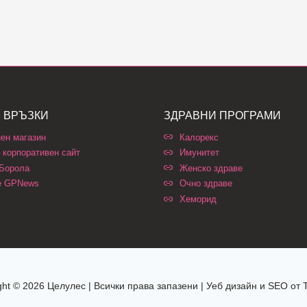
 ВРЪЗКИ
ЗДРАВНИ ПРОГРАМИ
ен магазин
Калорекс
 корпоративен сайт
Имунитет
 Борола
Женско здраве
е GPNews
Очно здраве
Хеморид
ght © 2026 Целулес | Всички права запазени | Уеб дизайн и SEO от 