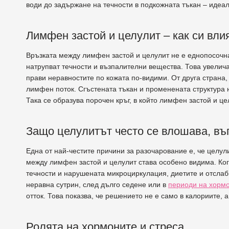
води до задържане на течности в подкожната тъкан – идеал
Лимфен застой и целулит – как си вли
Връзката между лимфен застой и целулит не е еднопосочна
натрупват течности и възпалителни вещества. Това увелича
прави неравностите по кожата по-видими. От друга стран
лимфен поток. Сгъстената тъкан и променената структура 
Така се образува порочен кръг, в който лимфен застой и ц
Защо целулитът често се влошава, въп
Една от най-честите причини за разочарование е, че целул
между лимфен застой и целулит става особено видима. Ког
течности и нарушената микроциркулация, диетите и отслаб
неравна сутрин, след дълго седене или в
периоди на хорм
отток. Това показва, че решението не е само в калориите,
Ролята на хормоните и стреса