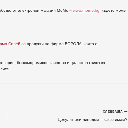
добство от електронен магазин МоМо –
www.momo.bg
, където може
.
ерма Спрей
са продукти на фирма
БОРОЛА
, която е
.
оверие, безкомпромисно качество и цялостна грижа за
елите
.
СЛЕДВАЩА
Целулит или липедем – какво имам?