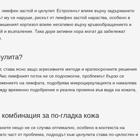
 лимфен застой и целулит. Естрогенът влияе върху задържането
ът му се наруши, рискът от лимфен застой нараства, особено в
вишеният кортизол влияе негативно върху кръвообращението и
й и възпаление. Така дори активни хора могат да забележат
.
лулита?
т, става ясно защо агресивните методи и краткосрочните решения
 Ако лимфният поток не се подпомогне, проблемът бързо се
вижението на лимфата, подобрява микроциркулацията и намалява
ежду временно подобрение и реална промяна във вида на кожата,
 комбинация за по-гладка кожа
каните нещо не се случва оптимално, особено в контекста на
ато част от проблема, подходът към целулита става по-цялостен и